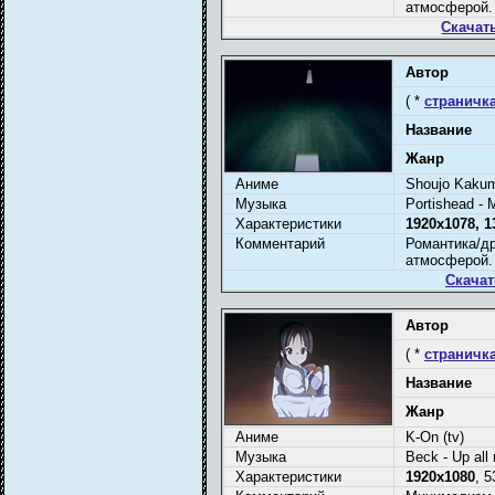
атмосферой.
Скачат
Автор
( *
страничка
Название
Жанр
Аниме
Shoujo Kakum
Музыка
Portishead - 
Характеристики
1920x1078, 
Комментарий
Романтика/д
атмосферой.
Скачат
Автор
( *
страничка
Название
Жанр
Аниме
K-On (tv)
Музыка
Beck - Up all 
Характеристики
1920x1080
, 5