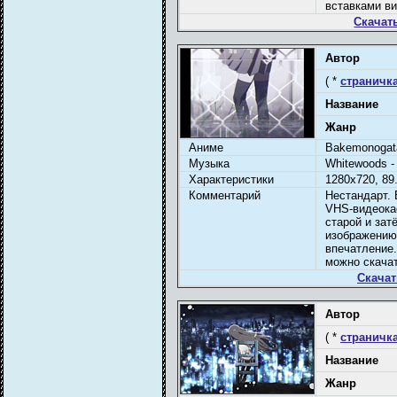
вставками ви
Скачат
Автор
( *
страничка
Название
Жанр
Аниме
Bakemonogatar
Музыка
Whitewoods -
Характеристики
1280x720, 89
Комментарий
Нестандарт. 
VHS-видеока
старой и зат
изображению,
впечатление
можно скачат
Скачат
Автор
( *
страничка
Название
Жанр