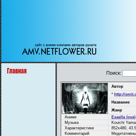
Поиск:
Автор
*
http://smit.
Название
Жанр
Аниме
Exaella (ova)
Музыка
Kouichi Yamaz
Характеристики
852x480, 43.5
Комментарий
Медитативны