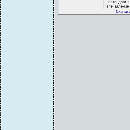
нестандартн
впечатление 
Скачат