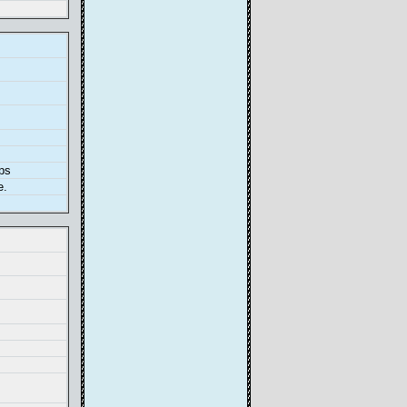
ps
е.
.