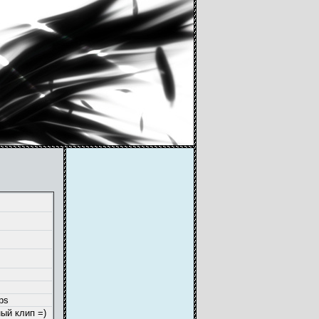
ps
ый клип =)