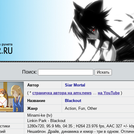
Поиск:
Автор
Siar Mortal
( *
страничка автора на amv.news
…
на YouTube
)
Название
Blackout
Жанр
Action, Fun, Other
Minami-ke (tv)
Linkin Park - Blackout
стики
1280x720, 95.9 Mb, 04:35 ; H264 23.976 fps, AAC 327 +/- kb
рий
Нешаблон. Драйв, динамика и юмор - три в одном. Отличн