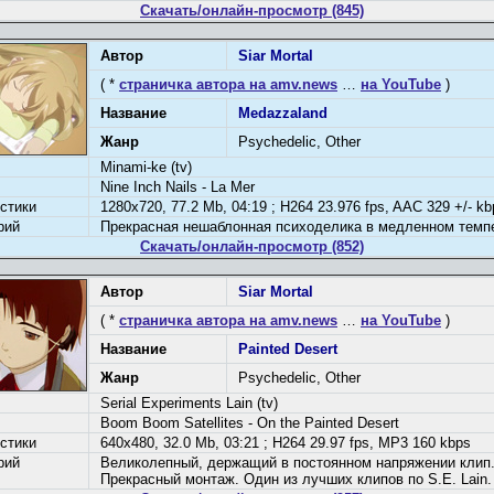
Скачать/онлайн-просмотр (845)
Автор
Siar Mortal
( *
страничка автора на amv.news
…
на YouTube
)
Название
Medazzaland
Жанр
Psychedelic, Other
Minami-ke (tv)
Nine Inch Nails - La Mer
стики
1280x720, 77.2 Mb, 04:19 ; H264 23.976 fps, AAC 329 +/- kb
рий
Прекрасная нешаблонная психоделика в медленном темп
Скачать/онлайн-просмотр (852)
Автор
Siar Mortal
( *
страничка автора на amv.news
…
на YouTube
)
Название
Painted Desert
Жанр
Psychedelic, Other
Serial Experiments Lain (tv)
Boom Boom Satellites - On the Painted Desert
стики
640x480, 32.0 Mb, 03:21 ; H264 29.97 fps, MP3 160 kbps
рий
Великолепный, держащий в постоянном напряжении клип
Прекрасный монтаж. Один из лучших клипов по S.E. Lain.