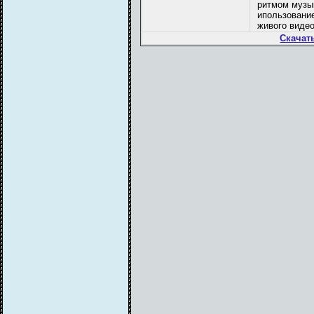
ритмом музык
ипользовани
живого видео
Скачат