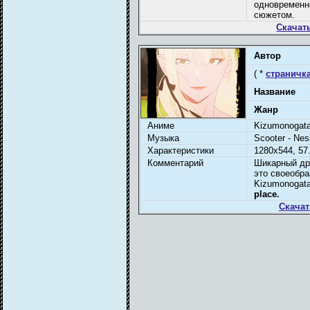
одновременн
сюжетом.
Скачат
Автор
( *
страничка
Название
Жанр
Аниме
Kizumonogatar
Музыка
Scooter - Nes
Характеристики
1280x544, 57.
Комментарий
Шикарный др
это своеобра
Kizumonogata
place.
Скачат