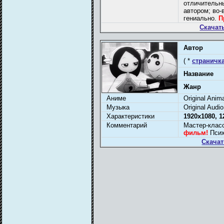
отличительны
автором; во-
гениально.
П
Скачат
Автор
( *
страничка
Название
Жанр
Аниме
Original Anim
Музыка
Original Audio
Характеристики
1920x1080, 1
Комментарий
Мастер-клас
фильм!
Псих
Скачат