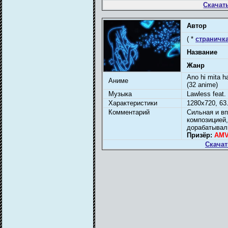
Скачат
Автор
( *
страничка
Название
Жанр
Ano hi mita h
Аниме
(32 anime)
Музыка
Lawless feat
Характеристики
1280x720, 63.
Комментарий
Сильная и в
композицией,
дорабатывали
Призёр:
AMV
Скачат