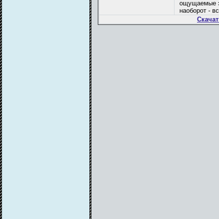
ощущаемые э
наоборот - в
Скачат