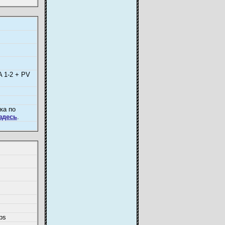
 1-2 + PV
ка по
здесь
.
ps