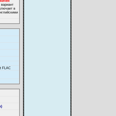
значен
т вариант
включает в
английскими
at FLAC
n)