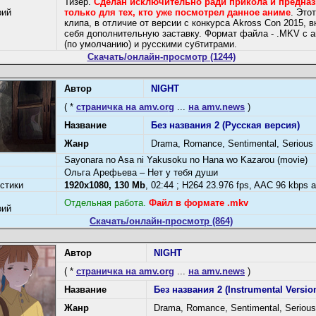
Тизер.
Сделан исключительно ради прикола и предна
рий
только для тех, кто уже посмотрел данное аниме
. Это
клипа, в отличие от версии с конкурса Akross Con 2015, 
себя дополнительную заставку. Формат файла - .MKV с 
(по умолчанию) и русскими субтитрами.
Скачать/онлайн-просмотр (1244)
Автор
NIGHT
( *
страничка на amv.org
...
на amv.news
)
Название
Без названия 2 (Русская версия)
Жанр
Drama, Romance, Sentimental, Serious
Sayonara no Asa ni Yakusoku no Hana wo Kazarou (movie)
Ольга Арефьева – Нет у тебя души
стики
1920x1080, 130 Mb
, 02:44 ; H264 23.976 fps, AAC 96 kbps 
Отдельная работа.
Файл в формате .mkv
рий
Скачать/онлайн-просмотр (864)
Автор
NIGHT
( *
страничка на amv.org
...
на amv.news
)
Название
Без названия 2 (Instrumental Versio
Жанр
Drama, Romance, Sentimental, Serious