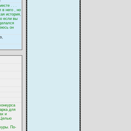
s
есте . . .
 в него , но
ая история,
но если вы
 делался
деюсь он
о,
конкурса
дарка для
ах и
 Целью
куры. По-