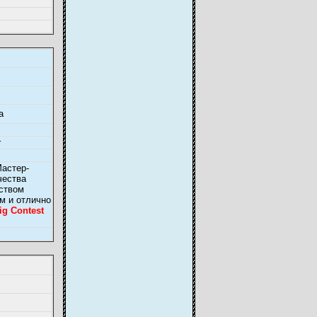
a
r
Мастер-
чества
ством
м и отлично
g Contest