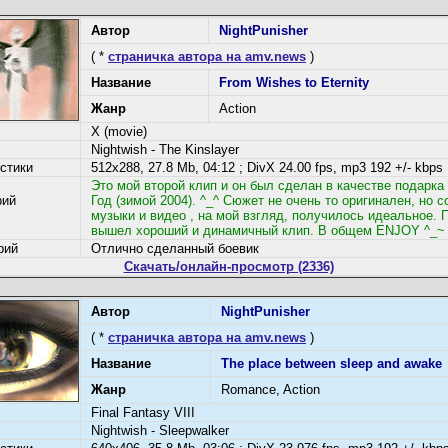
Автор
NightPunisher
( *
страничка автора на amv.news
)
Название
From Wishes to Eternity
Жанр
Action
X (movie)
Nightwish - The Kinslayer
стики
512x288, 27.8 Mb, 04:12 ; DivX 24.00 fps, mp3 192 +/- kbps
Это мой второй клип и он был сделан в качестве подарка
рий
Год (зимой 2004). ^_^ Сюжет не очень то оригинален, но с
музыки и видео , на мой взгляд, получилось идеальное. 
вышел хороший и динамичный клип. В общем ENJOY ^_~
рий
Отлично сделанный боевик
Скачать/онлайн-просмотр (2336)
Автор
NightPunisher
( *
страничка автора на amv.news
)
Название
The place between sleep and awake
Жанр
Romance, Action
Final Fantasy VIII
Nightwish - Sleepwalker