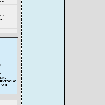
nce
bps
я и
.
.
)
s
ниме
 прекрасная
ность.