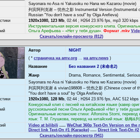
Sayonara no Asa ni Yakusoku no Hana wo Kazarou (movie)
列宾阿列克谢 – 忧伤之影 Instrumental Version (Instrumental co
Russian ''You don't have a soul'' by Olga Arefieva)
стики
1920x1080, 123 Mb
, 02:44 ; H264 23.976 fps, mp3 320 kbps
Инструментальная версия конкурсного клипа. Оригинальн
рий
Ольга Арефьева – «Нет у тебя души».
Формат .mkv
Video
Скачать/онлайн-просмотр (812)
Автор
NIGHT
( *
страничка на amv.org
...
на amv.news
)
Название
Без названия 2 (未命名2)
Жанр
Drama, Romance, Sentimental, Seriou
Sayonara no Asa ni Yakusoku no Hana wo Kazarou (movie)
列宾阿列克谢 & vivian198808 – 忧伤之影 (Chinese cover of th
''You don't have a soul'' by Olga Arefieva)
стики
1920x1080, 128 Mb
, 02:44 ; H264 23.976 fps, AAC 512 kbps
Конкурсный клип с песней на китайском языке (кавер ори
рий
русскоязычной песни Ольги Арефьевой «Нет у тебя души»
Оригинальные испанские стихи: Alfonsina Storni, перевод 
язык: Т. М. Глушкова, перевод на китайский язык: 
рий
Video at bilibili
.....
WeChat 360p Text-On Version on the
Direct link Text-On #1 (Karaoke)
.....
Direct link Text-On #2
Скачать/онлайн-просмотр (941)