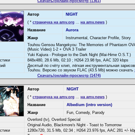
Скачать/онлайн-просмотр (1361)
Автор
NIGHT
( *
страничка на amv.org
...
на amv.news
)
Название
Aurora
Жанр
Instrumental, Character Profile, Story
Touhou Gensou Mangekyou: The Memories of Phantasm OVA
(Music Video) 1-2 + OVA 3 Trailer
Yuki Kajiura - Prologue to the Dark Night (Mai-Hime O.S.T.)
стики
848x480, 28.6 Mb, 02:10 ; H264 23.98 fps, AAC 320 kbps
рий
Десятый по счёту клип, лёгкая инструментальная зарисов
Touhou. Версию со звуком FLAC (43.5 Mb) можно скачать
Скачать/онлайн-просмотр (1474)
Автор
NIGHT
( *
страничка на amv.org
...
на amv.news
)
Название
Albedium (intro version)
Жанр
Fun, Comedy, Parody
Overlord (tv), Overlord Special
Original Audio, Blackmore's Night - Toast to Tomorrow
стики
1280x720, 31.5 Mb, 02:34 ; H264 23.976 fps, AAC 281 +/- kb