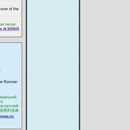
ver of the
ая песня:
 at bilibili
s
e Russian
гинальной
).
на русский
杨梅&列宾阿列克谢.
 mega.nz