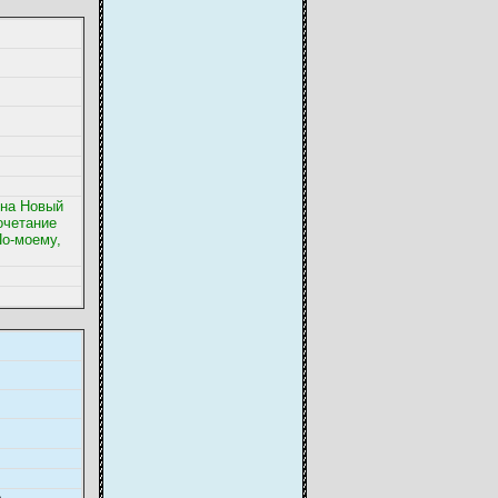
 на Новый
очетание
По-моему,