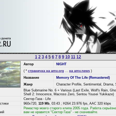
1
2
3
4
5
6
7
8
9
10
11
12
Автор
NIGHT
( *
страничка на amv.org
...
на amv.news
)
Название
Memory Of The Life (Remastered)
Жанр
Character Profile, Sentimental, Drama, 
Blue Submarine No. 6 + Various (Last Exile, Wolf's Rain, Gho
Shell 2: Innocence, Macross Zero, Sentou Yousei Yukikaze)
Сектор Газа - Life
стики
960x720,
119 Mb
, 03:43 ; H264 23.976 fps, AAC 320 kbps
Ремастер моего старого клипа 2005 года. Работа серьёзн
рий
вам не нравится "Сектор Газа" - не скачивайте.