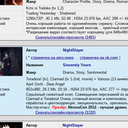
Жанр
Character Profile, Story, Drama, Roma
Kimi ni Todoke (tv 1,2)
Trading Yesterday - Shattered
стики
1280x720*, 40.1 Mb, 02:48 ; H264 23.976 fps, AAC 288 +/- k
рий
Очень хорошая работа по одноимённому сериалу. Сложна
интересная композиция, хороший монтаж… приятный клип
*Разрешение видео соответствует хорошему для 848х480
Скачать/онлайн-просмотр (1401)
Автор
NightSlayer
( *
страничка на amv.news
…
страничка на vk.com
)
Название
Sincerely Yours
Жанр
Drama, Story, Sentimental
Toradora! (tv), Clannad (tv 1-2nd, movie) + Various (13 аниме
April Sixth - Dear Angel
стики
852x480, 29.2 Mb, 03:16 ; H264 23.976 fps, AAC 277 +/- kbp
рий
Серьёзный сюжетный клип. Совмещение персонажей из а
Clannad и Toradora! Очень сложный монтаж и компоновка,
обработка и цветокоррекция, эмоциональность, оригиналь
Мастер-класс.
Призёр
: AkrossCon 2012 - лучшая драма.
Скачать/онлайн-просмотр (1332)
Автор
NightSlayer