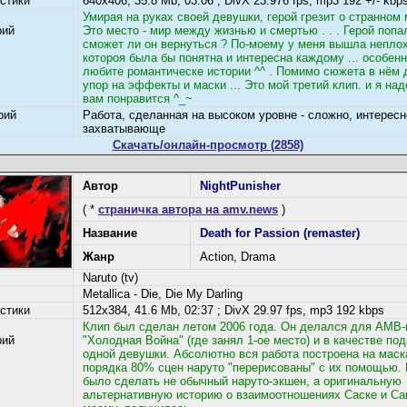
стики
640x406, 35.8 Mb, 03:06 ; DivX 23.976 fps, mp3 192 +/- kbp
Умирая на руках своей девушки, герой грезит о странном м
рий
Это место - мир между жизнью и смертью . . . Герой попал
сможет ли он вернуться ? По-моему у меня вышла неплох
котороя была бы понятна и интересна каждому ... особен
любите романтическе истории ^^ . Помимо сюжета в нём
упор на эффекты и маски ... Это мой третий клип. и я на
вам понравится ^_~
рий
Работа, сделанная на высоком уровне - сложно, интересн
захватывающе
Скачать/онлайн-просмотр (2858)
Автор
NightPunisher
( *
страничка автора на amv.news
)
Название
Death for Passion (remaster)
Жанр
Action, Drama
Naruto (tv)
Metallica - Die, Die My Darling
стики
512x384, 41.6 Mb, 02:37 ; DivX 29.97 fps, mp3 192 kbps
Клип был сделан летом 2006 года. Он делался для АМВ-
рий
"Холодная Война" (где занял 1-ое место) и в качестве по
одной девушки. Абсолютно вся работа построена на маск
порядка 80% сцен наруто "перерисованы" с их помощью.
было сделать не обычный наруто-экшен, а оригинальную
альтернативную историю о взаимоотношениях Саске и Са