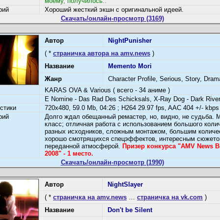
моему, получилось..
рий
Хороший жесткий экшн с оригинальной идеей.
Скачать/онлайн-просмотр (3169)
Автор
NightPunisher
( *
страничка автора на amv.news
)
Название
Memento Mori
Жанр
Character Profile, Serious, Story, Dram
KARAS OVA & Various ( всего - 34 аниме )
E Nomine - Das Rad Des Schicksals, X-Ray Dog - Dark Rive
стики
720x480, 59.0 Mb, 04:26 ; H264 29.97 fps, AAC 404 +/- kbps
рий
Долго ждал обещанный ремастер, но, видно, не судьба. 
класс; отличная работа с использованием большого коли
разных исходников, сложным монтажом, большим количе
хорошо смотрящихся спецэффектов, интересным сюжето
переданной атмосферой.
Призер конкурсa "AMV News Bi
2008" - 1 место.
Скачать/онлайн-просмотр (1990)
Автор
NightSlayer
( *
страничка на amv.news
…
страничка на vk.com
)
Название
Don't be Silent