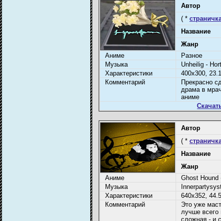
Автор
( *
страничка
Название
Жанр
Аниме
Разное
Музыка
Unheilig - Hor
Характеристики
400x300, 23.1
Комментарий
Прекрасно сд
драма в мра
аниме
Скачат
Автор
( *
страничка
Название
Жанр
Аниме
Ghost Hound (t
Музыка
Innerpartysy
Характеристики
640х352, 44.
Комментарий
Это уже мас
лучше всего 
сложная - и 