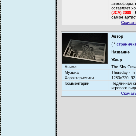
атмосферы, и
оставляет х
(JCA) 2009
- 
самое артис
Скачат
Автор
( *
страничка
Название
Жанр
Аниме
The Sky Craw
Музыка
Thursday - In
Характеристики
1280x720, 92.
Комментарий
Недлинная с
игрового вид
Скачат